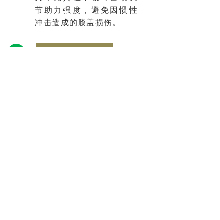
节助力强度，避免因惯性
冲击造成的膝盖损伤。
0
3
未来扩展场景
•
外骨骼机器人目前以景区试点为主，
但其技术特性与护林需求高度契合。
•
结合现有的护林员巡护系统，外骨骼
机器人可进一步提升森林资源保护的效