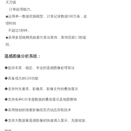
天万级
订单处理能力。
◆
运用单一数据挖掘模型，计算记录数据100万条，处
理时间
不超过1秒钟。
◆
采用多层格网高效索引算法查询，查询页面1.5秒返
回。
遥感图像分析系统：
◆提供丰富、稳定、专业的遥感图像处理算法
◆具备强大的GIS功能
◆支持对矢量库、影像库、影像文件的叠加显示
◆支持各种GIS专题数据的叠加显示及地图整饰
◆采用独创的海量影像段页式动态存取技术
◆支持大数据量遥感影像的快速调入显示、无级缩放、